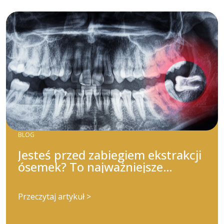
BLOG
Jesteś przed zabiegiem ekstrakcji
ósemek? To najważniejsze
wskazówki, które powinieneś
wiedzieć!
Przeczytaj artykuł >