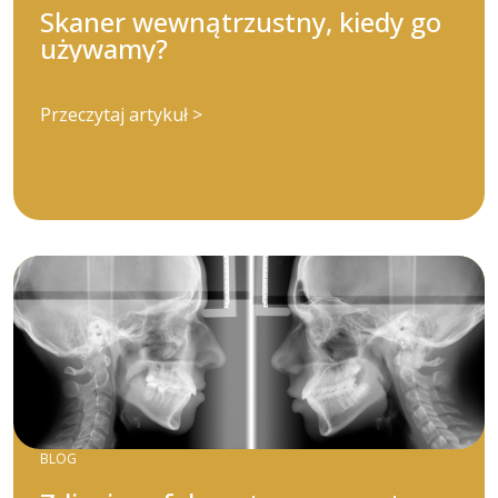
Skaner wewnątrzustny, kiedy go
używamy?
Przeczytaj artykuł >
BLOG