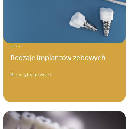
BLOG
Rodzaje implantów zębowych
Przeczytaj artykuł >