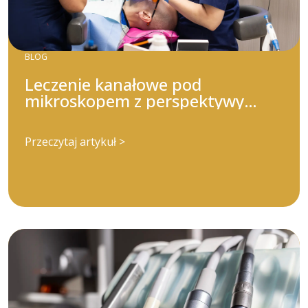
BLOG
Leczenie kanałowe pod
mikroskopem z perspektywy
pacjenta
Przeczytaj artykuł >