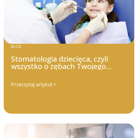
BLOG
Stomatologia dziecięca, czyli
wszystko o zębach Twojego
dziecka!
Przeczytaj artykuł >