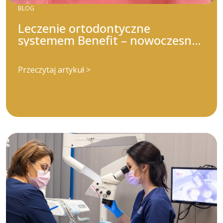
BLOG
Leczenie ortodontyczne
systemem Benefit – nowoczesna
droga do pięknego uśmiechu
Przeczytaj artykuł >