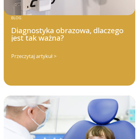
BLOG
Diagnostyka obrazowa, dlaczego
jest tak ważna?
Przeczytaj artykuł >