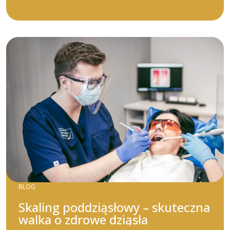
BLOG
Skaling poddziąsłowy – skuteczna
walka o zdrowe dziąsła