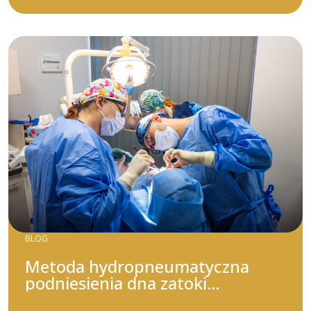
BLOG
Metoda hydropneumatyczna
podniesienia dna zatoki
szczękowej