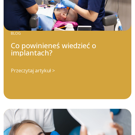
BLOG
Co powinieneś wiedzieć o
implantach?
Przeczytaj artykuł >