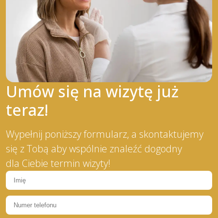
Umów się na wizytę już
teraz!
Wypełnij poniższy formularz, a skontaktujemy
się z Tobą aby wspólnie znaleźć dogodny
dla Ciebie termin wizyty!