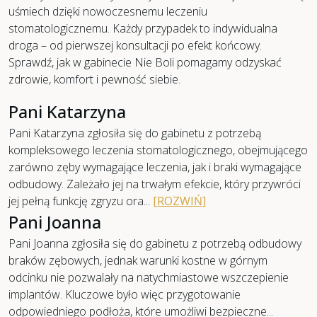
uśmiech dzięki nowoczesnemu leczeniu
stomatologicznemu. Każdy przypadek to indywidualna
droga – od pierwszej konsultacji po efekt końcowy.
Sprawdź, jak w gabinecie Nie Boli pomagamy odzyskać
zdrowie, komfort i pewność siebie.
Przed
Po
Pani Katarzyna
Pani Katarzyna zgłosiła się do gabinetu z potrzebą
kompleksowego leczenia stomatologicznego, obejmującego
zarówno zęby wymagające leczenia, jak i braki wymagające
odbudowy. Zależało jej na trwałym efekcie, który przywróci
Przed
Po
jej pełną funkcję zgryzu ora...
[ROZWIŃ]
Pani Joanna
Pani Joanna zgłosiła się do gabinetu z potrzebą odbudowy
braków zębowych, jednak warunki kostne w górnym
odcinku nie pozwalały na natychmiastowe wszczepienie
implantów. Kluczowe było więc przygotowanie
odpowiedniego podłoża, które umożliwi bezpieczne...
Przed
Po