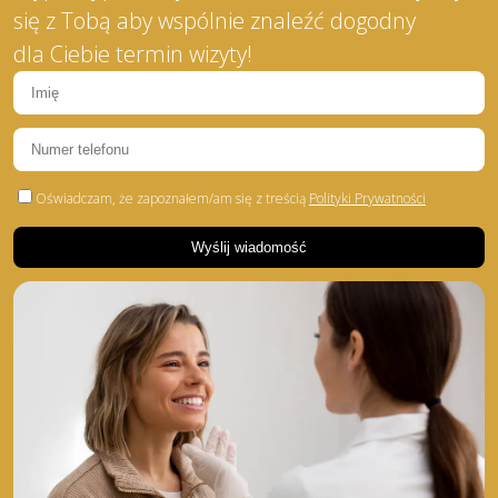
się z Tobą aby wspólnie znaleźć dogodny
dla Ciebie termin wizyty!
Oświadczam, że zapoznałem/am się z treścią
Polityki Prywatności