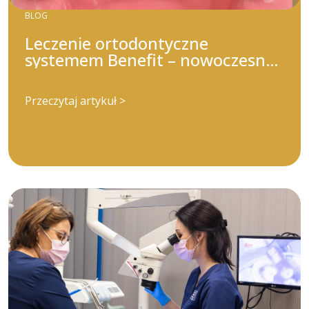
BLOG
Leczenie ortodontyczne
systemem Benefit – nowoczesna
droga do pięknego uśmiechu
Przeczytaj artykuł >