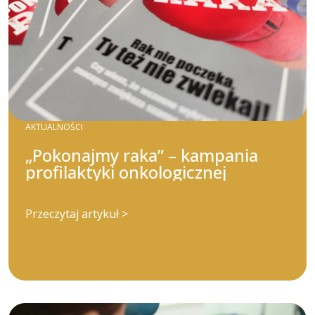
AKTUALNOŚCI
„Pokonajmy raka” – kampania
profilaktyki onkologicznej
Przeczytaj artykuł >