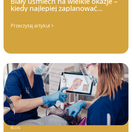
Biały uśmiech na wielkie okazje –
kiedy najlepiej zaplanować
wybielanie?
Przeczytaj artykuł >
BLOG