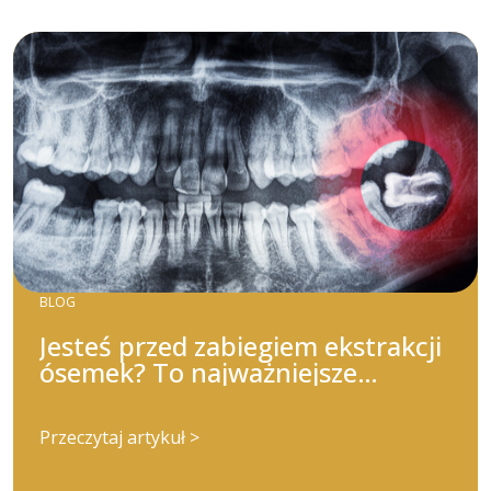
BLOG
Jesteś przed zabiegiem ekstrakcji
ósemek? To najważniejsze
wskazówki, które powinieneś
wiedzieć!
Przeczytaj artykuł >