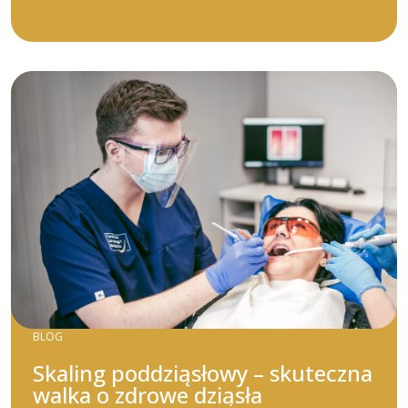
BLOG
Skaling poddziąsłowy – skuteczna
walka o zdrowe dziąsła