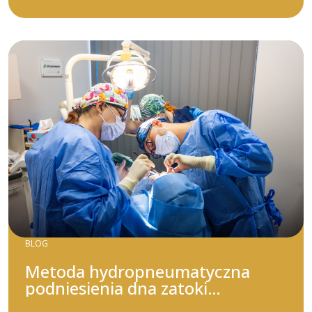
BLOG
Metoda hydropneumatyczna
podniesienia dna zatoki
szczękowej