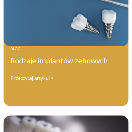
BLOG
Rodzaje implantów zębowych
Przeczytaj artykuł >