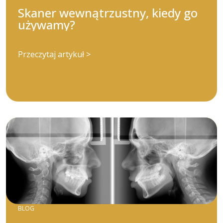
Skaner wewnątrzustny, kiedy go
używamy?
Przeczytaj artykuł >
BLOG