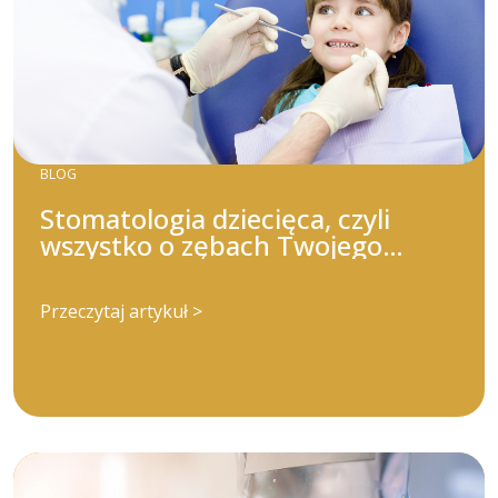
BLOG
Stomatologia dziecięca, czyli
wszystko o zębach Twojego
dziecka!
Przeczytaj artykuł >