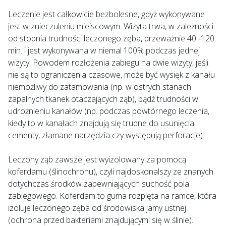
Leczenie jest całkowicie bezbolesne, gdyż wykonywane
jest w znieczuleniu miejscowym. Wizyta trwa, w zależności
od stopnia trudności leczonego zęba, przeważnie 40 -120
min. i jest wykonywana w niemal 100% podczas jednej
wizyty. Powodem rozłożenia zabiegu na dwie wizyty, jeśli
nie są to ograniczenia czasowe, może być wysięk z kanału
niemożliwy do zatamowania (np. w ostrych stanach
zapalnych tkanek otaczających ząb), bądź trudności w
udrożnieniu kanałów (np. podczas powtórnego leczenia,
kiedy to w kanałach znajdują się trudne do usunięcia
cementy, złamane narzędzia czy występują perforacje).
Leczony ząb zawsze jest wyizolowany za pomocą
koferdamu (ślinochronu), czyli najdoskonalszy ze znanych
dotychczas środków zapewniających suchość pola
zabiegowego. Koferdam to guma rozpięta na ramce, która
izoluje leczonego zęba od środowiska jamy ustnej
(ochrona przed bakteriami znajdującymi się w ślinie).