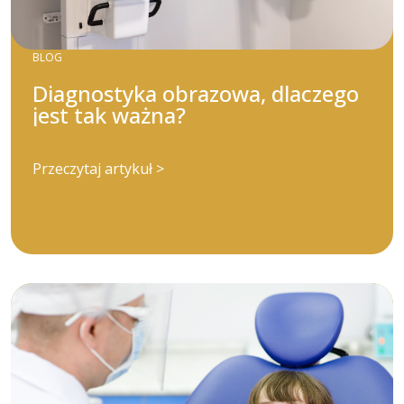
BLOG
Diagnostyka obrazowa, dlaczego
jest tak ważna?
Przeczytaj artykuł >