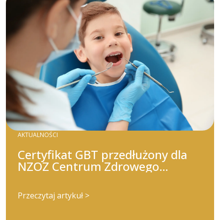
AKTUALNOŚCI
Certyfikat GBT przedłużony dla
NZOZ Centrum Zdrowego
Uśmiechu!
Przeczytaj artykuł >