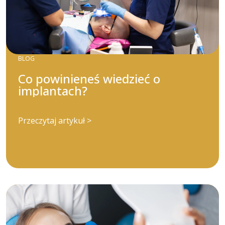
BLOG
Co powinieneś wiedzieć o
implantach?
Przeczytaj artykuł >