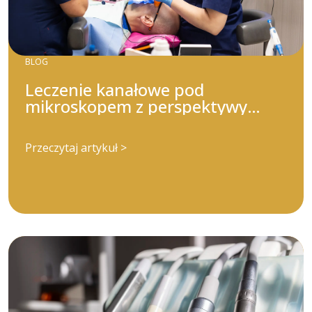
BLOG
Leczenie kanałowe pod
mikroskopem z perspektywy
pacjenta
Przeczytaj artykuł >