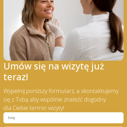
Umów się na wizytę już
teraz!
Wypełnij poniższy formularz, a skontaktujemy
się z Tobą aby wspólnie znaleźć dogodny
dla Ciebie termin wizyty!